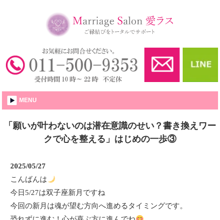
婚活・結婚相談所│愛ラス
MENU
「願いが叶わないのは潜在意識のせい？書き換えワー
クで心を整える」はじめの一歩③
2025/05/27
こんばんは
今日5/27は双子座新月ですね
今回の新月は魂が望む方向へ進めるタイミングです。
恐れずに進む！心が喜ぶ方に進んでね