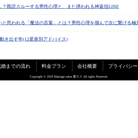
？既読スルーする男性心理と、また誘われる神返信LINE
いと思われる「魔法の言葉」とは？男性心理を掴んで次に繋げる極
が動き出す年(12星座別アドバイス)
成婚までの流れ
料金プラン
会社概要
プライバシー
Copyright © 2026 Marriage salon 愛ラス All rights Reserved.