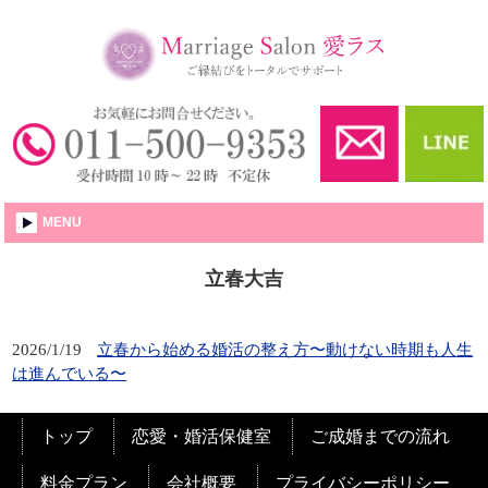
婚活・結婚相談所│愛ラス
MENU
立春大吉
2026/1/19
立春から始める婚活の整え方〜動けない時期も人生
は進んでいる〜
トップ
恋愛・婚活保健室
ご成婚までの流れ
料金プラン
会社概要
プライバシーポリシー