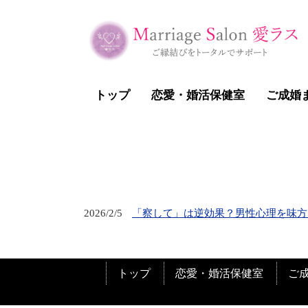
トップ
恋愛・婚活保健室
ご成婚
2026/2/5
「察して」は逆効果？男性心理を味方
トップ
恋愛・婚活保健室
ご